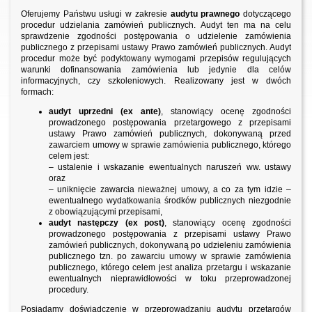
Oferujemy Państwu usługi w zakresie
audytu prawnego
dotyczącego
procedur udzielania zamówień publicznych. Audyt ten ma na celu
sprawdzenie zgodności postępowania o udzielenie zamówienia
publicznego z przepisami ustawy Prawo zamówień publicznych. Audyt
procedur może być podyktowany wymogami przepisów regulujących
warunki dofinansowania zamówienia lub jedynie dla celów
informacyjnych, czy szkoleniowych. Realizowany jest w dwóch
formach:
audyt uprzedni (ex ante)
, stanowiący ocenę zgodności
prowadzonego postępowania przetargowego z przepisami
ustawy Prawo zamówień publicznych, dokonywaną przed
zawarciem umowy w sprawie zamówienia publicznego, którego
celem jest:
– ustalenie i wskazanie ewentualnych naruszeń ww. ustawy
oraz
– uniknięcie zawarcia nieważnej umowy, a co za tym idzie –
ewentualnego wydatkowania środków publicznych niezgodnie
z obowiązującymi przepisami,
audyt następczy (ex post)
, stanowiący ocenę zgodności
prowadzonego postępowania z przepisami ustawy Prawo
zamówień publicznych, dokonywaną po udzieleniu zamówienia
publicznego tzn. po zawarciu umowy w sprawie zamówienia
publicznego, którego celem jest analiza przetargu i wskazanie
ewentualnych nieprawidłowości w toku przeprowadzonej
procedury.
Posiadamy doświadczenie w przeprowadzaniu audytu przetargów