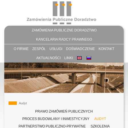
ZAMÓWIENIA PUBLICZNE DORADZTWO
KANCELARIA RADCY PRAWNEGO
O FIRMIE
ZESPÓŁ
USŁUGI
DOŚWIADCZENIE
KONTAKT
AKTUALNOŚCI
LINKI
Audyt
PRAWO ZAMÓWIEŃ PUBLICZNYCH
PROCES BUDOWLANY I INWESTYCYJNY
AUDYT
PARTNERSTWO PUBLICZNO-PRYWATNE
SZKOLENIA