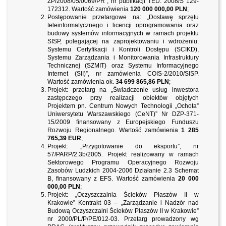
ZP/2008/05/0069/PR”, nr publikacji TED: 2008/S 129-
172312. Wartość zamówienia
120 000 000,00 PLN
;
Postępowanie przetargowe na: „Dostawę sprzętu
teleinformatycznego i licencji oprogramowania oraz
budowy systemów informacyjnych w ramach projektu
SISP, polegającej na zaprojektowaniu i wdrożeniu:
Systemu Certyfikacji i Kontroli Dostępu (SCIKD),
Systemu Zarządzania i Monitorowania Infrastruktury
Technicznej (SZMIT) oraz Systemu Informacyjnego
Internet (SII)”, nr zamówienia COIS-2/2010/SISP.
Wartość zamówienia ok.
34 699 865,86 PLN
;
Projekt: przetarg na „Świadczenie usług inwestora
zastępczego przy realizacji obiektów objętych
Projektem pn. Centrum Nowych Technologii „Ochota”
Uniwersytetu Warszawskiego (CeNT)” Nr DZP-371-
15/2009 finansowany z Europejskiego Funduszu
Rozwoju Regionalnego. Wartość zamówienia
1 285
765,39 EUR
;
Projekt: „Przygotowanie do eksportu”, nr
57/PARP/2.3b/2005. Projekt realizowany w ramach
Sektorowego Programu Operacyjnego Rozwoju
Zasobów Ludzkich 2004-2006 Działanie 2.3 Schemat
B, finansowany z EFS. Wartość zamówienia
20 000
000,00 PLN
;
Projekt: „Oczyszczalnia Ścieków Płaszów II w
Krakowie” Kontrakt 03 – „Zarządzanie i Nadzór nad
Budową Oczyszczalni Ścieków Płaszów II w Krakowie”
nr 2000/PL/P/PE/012-03. Przetarg prowadzony wg