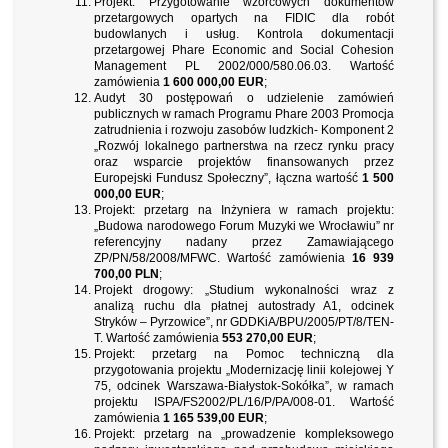
Projekt: Przygotowanie wzorcowych dokumentów
przetargowych opartych na FIDIC dla robót
budowlanych i usług. Kontrola dokumentacji
przetargowej Phare Economic and Social Cohesion
Management PL 2002/000/580.06.03. Wartość
zamówienia
1 600 000,00 EUR
;
Audyt 30 postępowań o udzielenie zamówień
publicznych w ramach Programu Phare 2003 Promocja
zatrudnienia i rozwoju zasobów ludzkich- Komponent 2
„Rozwój lokalnego partnerstwa na rzecz rynku pracy
oraz wsparcie projektów finansowanych przez
Europejski Fundusz Społeczny”, łączna wartość
1 500
000,00 EUR
;
Projekt: przetarg na Inżyniera w ramach projektu:
„Budowa narodowego Forum Muzyki we Wrocławiu” nr
referencyjny nadany przez Zamawiającego
ZP/PN/58/2008/MFWC. Wartość zamówienia
16 939
700,00 PLN
;
Projekt drogowy: „Studium wykonalności wraz z
analizą ruchu dla płatnej autostrady A1, odcinek
Stryków – Pyrzowice”, nr GDDKiA/BPU/2005/PT/8/TEN-
T. Wartość zamówienia
553 270,00 EUR
;
Projekt: przetarg na Pomoc techniczną dla
przygotowania projektu „Modernizację linii kolejowej Y
75, odcinek Warszawa-Białystok-Sokółka”, w ramach
projektu ISPA/FS2002/PL/16/P/PA/008-01. Wartość
zamówienia
1 165 539,00 EUR
;
Projekt: przetarg na „prowadzenie kompleksowego