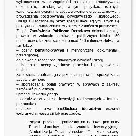
wykonawcom, w szczególności na etapie opracowywania
dokumentacji przetargowej, w tym specyfikacji istotnych
warunków zamówienia, przygotowywania ofert przetargowych,
prowadzenia postępowania odwoławczego i skargowego.
Usługi świadczone są przez specjalistów legitymujących się
praktyką i doświadczeniem w zakresie zamówień publicznych.
Zespół
Zamówienia Publiczne Doradztwo
dokonał obsługi
prawnej w zakresie zamówień publicznych blisko 150
przetargów o łącznej wartości ponad 440 milionów złotych, w
tym także:
– oceny formalno-prawnej i merytorycznej dokumentacji
przetargowej,
opiniowania zasadności składanych odwołań i skarg,
– badania i oceny zgodności procedur i postępowań o
udzielenie
zamówienia publicznego z przepisami prawa, – sporządzania
audytu prawnego,
– sporządzania opinii prawnych w sprawach z zakresu
zamówień publicznych
i procesu inwestycyjnego
– doradztwa w zakresie inwestycji realizowanych w formule
partnerstwa
publiczno – prywatnego
Obsługa (doradztwo prawne)
wybranych inwestycji lub przetargów:
Projekt: przetarg ograniczony na Budowę pod klucz
Tłoczni Jarosław II dla zadania inwestycyjnego
„Modernizacja Tłoczni Jarosław II” – znak sprawy: