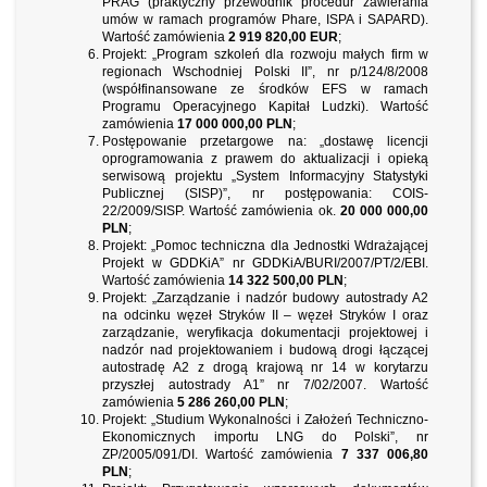
PRAG (praktyczny przewodnik procedur zawierania
umów w ramach programów Phare, ISPA i SAPARD).
Wartość zamówienia
2 919 820,00 EUR
;
Projekt: „Program szkoleń dla rozwoju małych firm w
regionach Wschodniej Polski II”, nr p/124/8/2008
(współfinansowane ze środków EFS w ramach
Programu Operacyjnego Kapitał Ludzki). Wartość
zamówienia
17 000 000,00 PLN
;
Postępowanie przetargowe na: „dostawę licencji
oprogramowania z prawem do aktualizacji i opieką
serwisową projektu „System Informacyjny Statystyki
Publicznej (SISP)”, nr postępowania: COIS-
22/2009/SISP. Wartość zamówienia ok.
20 000 000,00
PLN
;
Projekt: „Pomoc techniczna dla Jednostki Wdrażającej
Projekt w GDDKiA” nr GDDKiA/BURI/2007/PT/2/EBI.
Wartość zamówienia
14 322 500,00 PLN
;
Projekt: „Zarządzanie i nadzór budowy autostrady A2
na odcinku węzeł Stryków II – węzeł Stryków I oraz
zarządzanie, weryfikacja dokumentacji projektowej i
nadzór nad projektowaniem i budową drogi łączącej
autostradę A2 z drogą krajową nr 14 w korytarzu
przyszłej autostrady A1” nr 7/02/2007. Wartość
zamówienia
5 286 260,00 PLN
;
Projekt: „Studium Wykonalności i Założeń Techniczno-
Ekonomicznych importu LNG do Polski”, nr
ZP/2005/091/DI. Wartość zamówienia
7 337 006,80
PLN
;