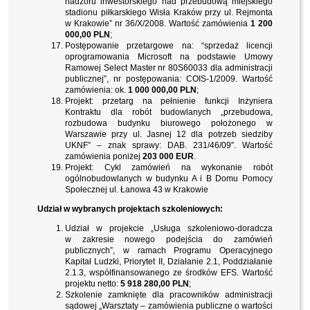
nadzoru inwestorskiego nad przebudową miejskiego
stadionu piłkarskiego Wisła Kraków przy ul. Rejmonta
w Krakowie” nr 36/X/2008. Wartość zamówienia
1 200
000,00 PLN
;
Postępowanie przetargowe na: “sprzedaż licencji
oprogramowania Microsoft na podstawie Umowy
Ramowej Select Master nr 80S60033 dla administracji
publicznej”, nr postępowania: COIS-1/2009. Wartość
zamówienia: ok.
1 000 000,00 PLN
;
Projekt: przetarg na pełnienie funkcji Inżyniera
Kontraktu dla robót budowlanych „przebudowa,
rozbudowa budynku biurowego położonego w
Warszawie przy ul. Jasnej 12 dla potrzeb siedziby
UKNF” – znak sprawy: DAB. 231/46/09″. Wartość
zamówienia poniżej
203 000 EUR
.
Projekt: Cykl zamówień na wykonanie robót
ogólnobudowlanych w budynku A i B Domu Pomocy
Społecznej ul. Łanowa 43 w Krakowie
Udział w wybranych projektach szkoleniowych:
Udział w projekcie „Usługa szkoleniowo-doradcza
w zakresie nowego podejścia do zamówień
publicznych”, w ramach Programu Operacyjnego
Kapitał Ludzki, Priorytet II, Działanie 2.1, Poddziałanie
2.1.3, współfinansowanego ze środków EFS. Wartość
projektu netto:
5 918 280,00 PLN
;
Szkolenie zamknięte dla pracowników administracji
sądowej „Warsztaty – zamówienia publiczne o wartości